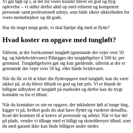
Vi går højt op i, at det for vores kunder bliver en god og tryg
oplevelse – vi stiller derfor altid op med erfarent og kompetent
personale samt professionelt udstyr, som både sikrer sikkerheden for
vores medarbejdere og dit gods.
Har du noget tungt gods, vi skal hjælpe dig med at flytte?
Hvad koster en opgave med tungløft?
Såfremt, at der forekommer tungløft (genstande der vejer over 50
kg. og hårdehvidevarer) Pålægges der tungløftgebyr á 500 kr. per
genstand. Tungløftgebyret gør sig kun gældende, såfremt at der er
genstande der vejer over 50 kg. eller hårde hvidevarer.
Når du får os til at klare din flytteopgave med tungløft, kan du være
sikker på, at du bliver tilbudt en god og fair pris. Vi er blandt de
billigste udbydere af tungløft på markedet og derfor kan du trygt
kontakte os for et tilbud.
Når du kontakter os om en opgave, der inkluderer løft af tunge ting,
kigger vi på, hvilket gods du skal have flyttet og vurderer derudfra,
hvad det kommer til at kræve af personale og udstyr. Når vi har det
på plads, vender vi tilbage med et billigt og skræddersyet tilbud, som
du med garanti ikke kan finde billigere andre steder.