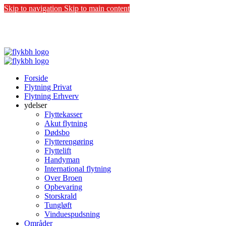
Skip to navigation
Skip to main content
COVID-19:
Vi følger sundhedsstyrelsens anbefalinger - Vi
beskytter både kunder og vores medarbejdere.
Forside
Flytning Privat
Flytning Erhverv
ydelser
Flyttekasser
Akut flytning
Dødsbo
Flytterengøring
Flyttelift
Handyman
International flytning
Over Broen
Opbevaring
Storskrald
Tungløft
Vinduespudsning
Områder