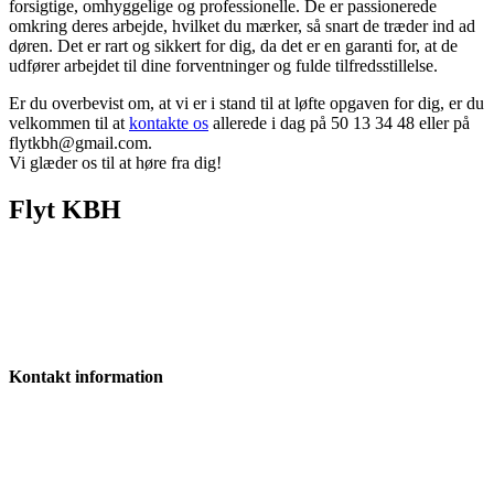
forsigtige, omhyggelige og professionelle. De er passionerede
omkring deres arbejde, hvilket du mærker, så snart de træder ind ad
døren. Det er rart og sikkert for dig, da det er en garanti for, at de
udfører arbejdet til dine forventninger og fulde tilfredsstillelse.
Er du overbevist om, at vi er i stand til at løfte opgaven for dig, er du
velkommen til at
kontakte os
allerede i dag på 50 13 34 48 eller på
flytkbh@gmail.com.
Vi glæder os til at høre fra dig!
Flyt KBH
Hos Flyttefirma København tilbyder vi en komplet løsning, hvor vi
hjælper dig med både nedpakning og udpakning i forbindelse med
din flytnin
Henvisningsrabat
Kontakt information
info@flytkbh.dk
50 13 34 48