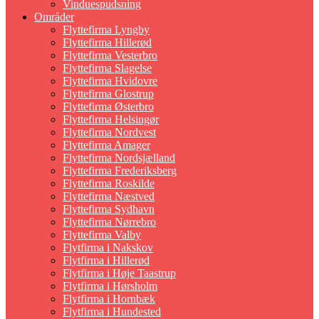
Vinduespudsning
Områder
Flyttefirma Lyngby
Flyttefirma Hillerød
Flyttefirma Vesterbro
Flyttefirma Slagelse
Flyttefirma Hvidovre
Flyttefirma Glostrup
Flyttefirma Østerbro
Flyttefirma Helsingør
Flyttefirma Nordvest
Flyttefirma Amager
Flyttefirma Nordsjælland
Flyttefirma Frederiksberg
Flyttefirma Roskilde
Flyttefirma Næstved
Flyttefirma Sydhavn
Flyttefirma Nørrebro
Flyttefirma Valby
Flytfirma i Nakskov
Flytfirma i Hillerød
Flytfirma i Høje Taastrup
Flytfirma i Hørsholm
Flytfirma i Hornbæk
Flytfirma i Hundested