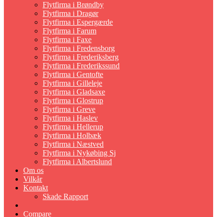
Flytfirma i Brøndby
Flytfirma i Dragør
Flytfirma i Espergærde
Flytfirma i Farum
Flytfirma i Faxe
Flytfirma i Fredensborg
Flytfirma i Frederiksberg
Flytfirma i Frederikssund
Flytfirma i Gentofte
Flytfirma i Gilleleje
Flytfirma i Gladsaxe
Flytfirma i Glostrup
Flytfirma i Greve
Flytfirma i Haslev
Flytfirma i Hellerup
Flytfirma i Holbæk
Flytfirma i Næstved
Flytfirma i Nykøbing Sj
Flytfirma i Albertslund
Om os
Vilkår
Kontakt
Skade Rapport
Compare