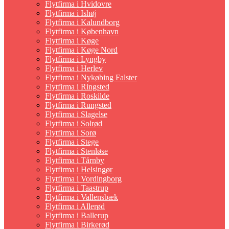
Flytfirma i Hvidovre
Flytfirma i Ishøj
Flytfirma i Kalundborg
Flytfirma i København
Flytfirma i Køge
Flytfirma i Køge Nord
Flytfirma i Lyngby
Flytfirma i Herlev
Flytfirma i Nykøbing Falster
Flytfirma i Ringsted
Flytfirma i Roskilde
Flytfirma i Rungsted
Flytfirma i Slagelse
Flytfirma i Solrød
Flytfirma i Sorø
Flytfirma i Stege
Flytfirma i Stenløse
Flytfirma i Tårnby
Flytfirma i Helsingør
Flytfirma i Vordingborg
Flytfirma i Taastrup
Flytfirma i Vallensbæk
Flytfirma i Allerød
Flytfirma i Ballerup
Flytfirma i Birkerød