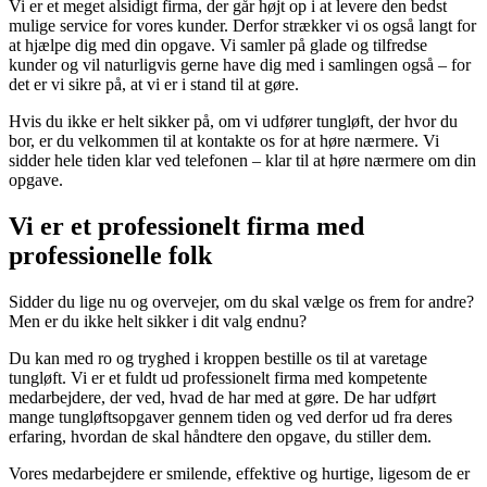
Vi er et meget alsidigt firma, der går højt op i at levere den bedst
mulige service for vores kunder. Derfor strækker vi os også langt for
at hjælpe dig med din opgave. Vi samler på glade og tilfredse
kunder og vil naturligvis gerne have dig med i samlingen også – for
det er vi sikre på, at vi er i stand til at gøre.
Hvis du ikke er helt sikker på, om vi udfører tungløft, der hvor du
bor, er du velkommen til at kontakte os for at høre nærmere. Vi
sidder hele tiden klar ved telefonen – klar til at høre nærmere om din
opgave.
Vi er et professionelt firma med
professionelle folk
Sidder du lige nu og overvejer, om du skal vælge os frem for andre?
Men er du ikke helt sikker i dit valg endnu?
Du kan med ro og tryghed i kroppen bestille os til at varetage
tungløft. Vi er et fuldt ud professionelt firma med kompetente
medarbejdere, der ved, hvad de har med at gøre. De har udført
mange tungløftsopgaver gennem tiden og ved derfor ud fra deres
erfaring, hvordan de skal håndtere den opgave, du stiller dem.
Vores medarbejdere er smilende, effektive og hurtige, ligesom de er