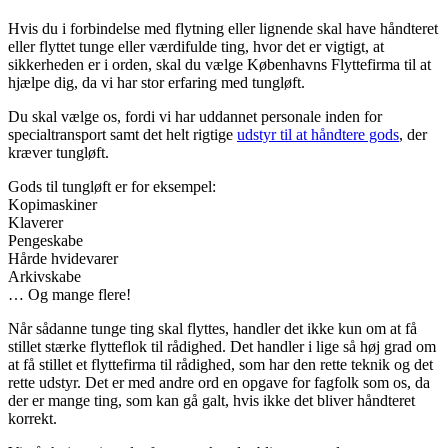
Hvis du i forbindelse med flytning eller lignende skal have håndteret
eller flyttet tunge eller værdifulde ting, hvor det er vigtigt, at
sikkerheden er i orden, skal du vælge Københavns Flyttefirma til at
hjælpe dig, da vi har stor erfaring med tungløft.
Du skal vælge os, fordi vi har uddannet personale inden for
specialtransport samt det helt rigtige
udstyr til at håndtere gods
, der
kræver tungløft.
Gods til tungløft er for eksempel:
Kopimaskiner
Klaverer
Pengeskabe
Hårde hvidevarer
Arkivskabe
… Og mange flere!
Når sådanne tunge ting skal flyttes, handler det ikke kun om at få
stillet stærke flytteflok til rådighed. Det handler i lige så høj grad om
at få stillet et flyttefirma til rådighed, som har den rette teknik og det
rette udstyr. Det er med andre ord en opgave for fagfolk som os, da
der er mange ting, som kan gå galt, hvis ikke det bliver håndteret
korrekt.