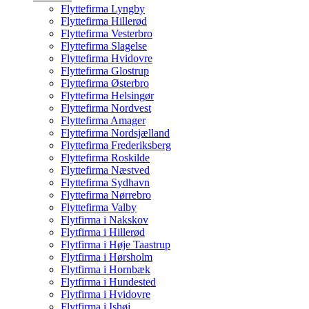
Flyttefirma Lyngby
Flyttefirma Hillerød
Flyttefirma Vesterbro
Flyttefirma Slagelse
Flyttefirma Hvidovre
Flyttefirma Glostrup
Flyttefirma Østerbro
Flyttefirma Helsingør
Flyttefirma Nordvest
Flyttefirma Amager
Flyttefirma Nordsjælland
Flyttefirma Frederiksberg
Flyttefirma Roskilde
Flyttefirma Næstved
Flyttefirma Sydhavn
Flyttefirma Nørrebro
Flyttefirma Valby
Flytfirma i Nakskov
Flytfirma i Hillerød
Flytfirma i Høje Taastrup
Flytfirma i Hørsholm
Flytfirma i Hornbæk
Flytfirma i Hundested
Flytfirma i Hvidovre
Flytfirma i Ishøj