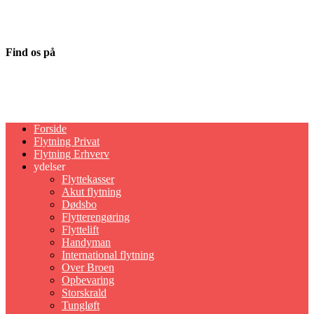
Privatpolitik
Udviklet af
MediaBranding.dk
Find os på
Netto lager (Storage) - Naverland 33,
Glostrup
Forside
Flytning Privat
Flytning Erhverv
ydelser
Flyttekasser
Akut flytning
Dødsbo
Flytterengøring
Flyttelift
Handyman
International flytning
Over Broen
Opbevaring
Storskrald
Tungløft