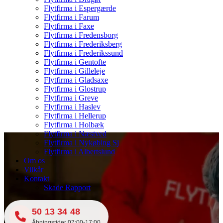
Flytfirma i Espergærde
Flytfirma i Farum
Flytfirma i Faxe
Flytfirma i Fredensborg
Flytfirma i Frederiksberg
Flytfirma i Frederikssund
Flytfirma i Gentofte
Flytfirma i Gilleleje
Flytfirma i Gladsaxe
Flytfirma i Glostrup
Flytfirma i Greve
Flytfirma i Haslev
Flytfirma i Hellerup
Flytfirma i Holbæk
Flytfirma i Næstved
Flytfirma i Nykøbing Sj
Flytfirma i Albertslund
Om os
Vilkår
Kontakt
Skade Rapport
50 13 34 48
Åbningstider 07:00-17:00