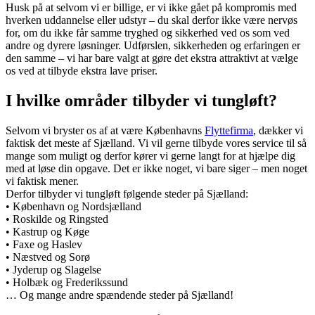
Husk på at selvom vi er billige, er vi ikke gået på kompromis med
hverken uddannelse eller udstyr – du skal derfor ikke være nervøs
for, om du ikke får samme tryghed og sikkerhed ved os som ved
andre og dyrere løsninger. Udførslen, sikkerheden og erfaringen er
den samme – vi har bare valgt at gøre det ekstra attraktivt at vælge
os ved at tilbyde ekstra lave priser.
I hvilke områder tilbyder vi tungløft?
Selvom vi bryster os af at være Københavns
Flyttefirma
, dækker vi
faktisk det meste af Sjælland. Vi vil gerne tilbyde vores service til så
mange som muligt og derfor kører vi gerne langt for at hjælpe dig
med at løse din opgave. Det er ikke noget, vi bare siger – men noget
vi faktisk mener.
Derfor tilbyder vi tungløft følgende steder på Sjælland:
• København og Nordsjælland
• Roskilde og Ringsted
• Kastrup og Køge
• Faxe og Haslev
• Næstved og Sorø
• Jyderup og Slagelse
• Holbæk og Frederikssund
… Og mange andre spændende steder på Sjælland!