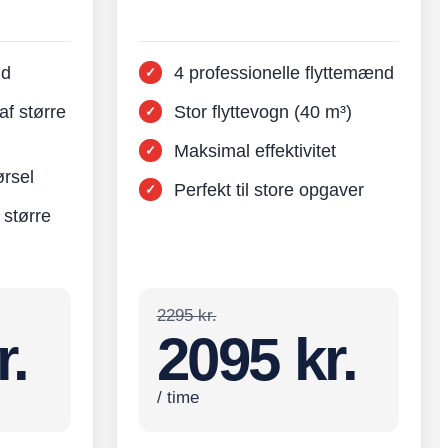
nd
4 professionelle flyttemænd
af større
Stor flyttevogn (40 m³)
Maksimal effektivitet
rsel
Perfekt til store opgaver
 større
2295 kr.
r.
2095 kr.
/ time