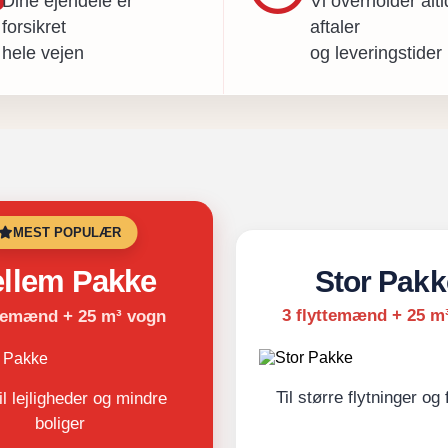
Dine ejendele er
Vi overholder alti
forsikret
aftaler
hele vejen
og leveringstider
MEST POPULÆR
llem Pakke
Stor Pakk
3 flyttemænd + 25 m
ttemænd + 25 m³ vogn
Til større flytninger og 
til lejligheder og mindre
boliger