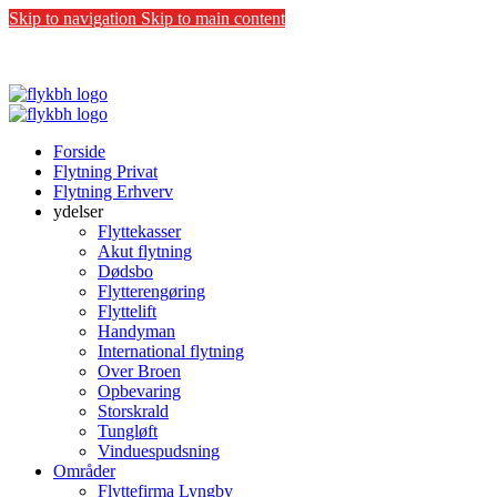
Skip to navigation
Skip to main content
COVID-19:
Vi følger sundhedsstyrelsens anbefalinger - Vi besky
Forside
Flytning Privat
Flytning Erhverv
ydelser
Flyttekasser
Akut flytning
Dødsbo
Flytterengøring
Flyttelift
Handyman
International flytning
Over Broen
Opbevaring
Storskrald
Tungløft
Vinduespudsning
Områder
Flyttefirma Lyngby