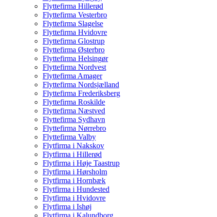
Flyttefirma Hillerød
Flyttefirma Vesterbro
Flyttefirma Slagelse
Flyttefirma Hvidovre
Flyttefirma Glostrup
Flyttefirma Østerbro
Flyttefirma Helsingør
Flyttefirma Nordvest
Flyttefirma Amager
Flyttefirma Nordsjælland
Flyttefirma Frederiksberg
Flyttefirma Roskilde
Flyttefirma Næstved
Flyttefirma Sydhavn
Flyttefirma Nørrebro
Flyttefirma Valby
Flytfirma i Nakskov
Flytfirma i Hillerød
Flytfirma i Høje Taastrup
Flytfirma i Hørsholm
Flytfirma i Hornbæk
Flytfirma i Hundested
Flytfirma i Hvidovre
Flytfirma i Ishøj
Flytfirma i Kalundborg