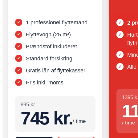
1 professionel flyttemand
2 pr
Flyttevogn (25 m³)
Hurt
flyt
Brændstof inkluderet
Mind
Standard forsikring
Alle
Gratis lån af flyttekasser
Pris inkl. moms
1395 kr
11
995 kr.
745 kr.
/ time
/ time