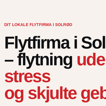
DIT LOKALE FLYTFIRMA I SOLRØD
Flytfirma i So
– flytning
ude
stress
og skjulte ge