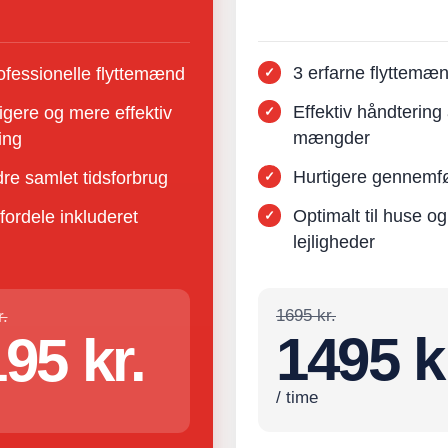
3 erfarne flyttemæ
ofessionelle flyttemænd
Effektiv håndtering 
igere og mere effektiv
mængder
ning
Hurtigere gennemfø
re samlet tidsforbrug
Optimalt til huse og
 fordele inkluderet
lejligheder
1695 kr.
.
1495 k
95 kr.
/ time