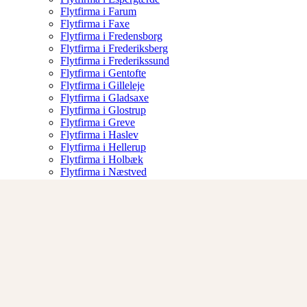
Flytfirma i Farum
Flytfirma i Faxe
Flytfirma i Fredensborg
Flytfirma i Frederiksberg
Flytfirma i Frederikssund
Flytfirma i Gentofte
Flytfirma i Gilleleje
Flytfirma i Gladsaxe
Flytfirma i Glostrup
Flytfirma i Greve
Flytfirma i Haslev
Flytfirma i Hellerup
Flytfirma i Holbæk
Flytfirma i Næstved
Flytfirma i Nykøbing Sj
Flytfirma i Albertslund
Om os
Vilkår
Kontakt
Skade Rapport
50 13 34 48
Åbningstider 07:00-17:00