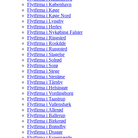
Flytfirma i København
Flytfirma i Køge
Flytfirma i Køge Nord
Flytfirma i Lyngby
Flytfirma i Herlev
Flytfirma i Nykøbing Falster
Flytfirma i Ringsted
Flytfirma i Roskilde
Flytfirma i Rungsted
Flytfirma i Slagelse
Flytfirma i Solrød
Flytfirma i Sorø
Flytfirma i Stege
Flytfirma i Stenløse
Flytfirma i Tårnby
Flytfirma i Helsingør
Flytfirma i Vordingborg
Flytfirma i Taastrup
Flytfirma i Vallensbæk
Flytfirma i Allerød
Flytfirma i Ballerup
Flytfirma i Birkerød
Flytfirma i Brøndby
Flytfirma i Dragør
Flytfirma i Espergærde