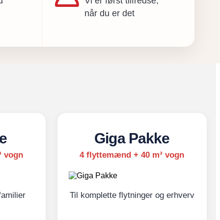
d
Vi er først tilfredse,
når du er det
e
Giga Pakke
³ vogn
4 flyttemænd + 40 m³ vogn
familier
Til komplette flytninger og erhverv