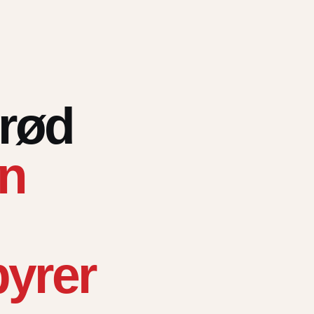
lrød
n
byrer