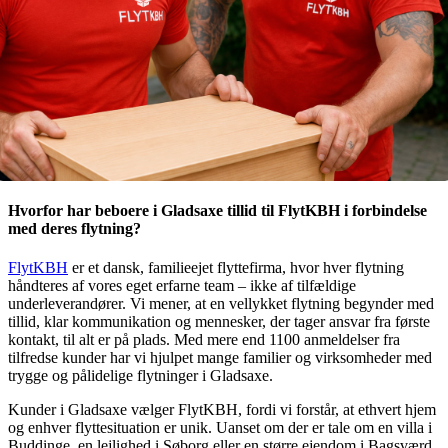
Hvorfor har beboere i Gladsaxe tillid til FlytKBH i forbindelse
med deres flytning?
FlytKBH
er et dansk, familieejet flyttefirma, hvor hver flytning
håndteres af vores eget erfarne team – ikke af tilfældige
underleverandører. Vi mener, at en vellykket flytning begynder med
tillid, klar kommunikation og mennesker, der tager ansvar fra første
kontakt, til alt er på plads. Med mere end 1100 anmeldelser fra
tilfredse kunder har vi hjulpet mange familier og virksomheder med
trygge og pålidelige flytninger i Gladsaxe.
Kunder i Gladsaxe vælger FlytKBH, fordi vi forstår, at ethvert hjem
og enhver flyttesituation er unik. Uanset om der er tale om en villa i
Buddinge, en lejlighed i Søborg eller en større ejendom i Bagsværd,