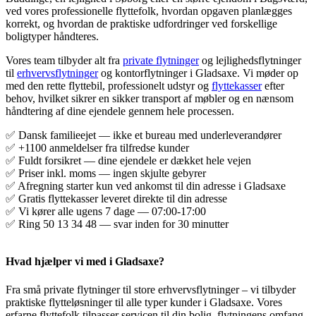
ved vores professionelle flyttefolk, hvordan opgaven planlægges
korrekt, og hvordan de praktiske udfordringer ved forskellige
boligtyper håndteres.
Vores team tilbyder alt fra
private flytninger
og lejlighedsflytninger
til
erhvervsflytninger
og kontorflytninger i Gladsaxe. Vi møder op
med den rette flyttebil, professionelt udstyr og
flyttekasser
efter
behov, hvilket sikrer en sikker transport af møbler og en nænsom
håndtering af dine ejendele gennem hele processen.
✅ Dansk familieejet — ikke et bureau med underleverandører
✅ +1100 anmeldelser fra tilfredse kunder
✅ Fuldt forsikret — dine ejendele er dækket hele vejen
✅ Priser inkl. moms — ingen skjulte gebyrer
✅ Afregning starter kun ved ankomst til din adresse i Gladsaxe
✅ Gratis flyttekasser leveret direkte til din adresse
✅ Vi kører alle ugens 7 dage — 07:00-17:00
✅ Ring 50 13 34 48 — svar inden for 30 minutter
Hvad hjælper vi med i Gladsaxe?
Fra små private flytninger til store erhvervsflytninger – vi tilbyder
praktiske flytteløsninger til alle typer kunder i Gladsaxe. Vores
erfarne flyttefolk tilpasser servicen til din bolig, flytningens omfang