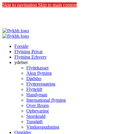
Skip to navigation
Skip to main content
COVID-19:
Vi følger sundhedsstyrelsens anbefalinger - Vi
beskytter både kunder og vores medarbejdere.
Forside
Flytning Privat
Flytning Erhverv
ydelser
Flyttekasser
Akut flytning
Dødsbo
Flytterengøring
Flyttelift
Handyman
International flytning
Over Broen
Opbevaring
Storskrald
Tungløft
Vinduespudsning
Områder