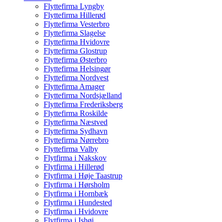
Flyttefirma Lyngby
Flyttefirma Hillerød
Flyttefirma Vesterbro
Flyttefirma Slagelse
Flyttefirma Hvidovre
Flyttefirma Glostrup
Flyttefirma Østerbro
Flyttefirma Helsingør
Flyttefirma Nordvest
Flyttefirma Amager
Flyttefirma Nordsjælland
Flyttefirma Frederiksberg
Flyttefirma Roskilde
Flyttefirma Næstved
Flyttefirma Sydhavn
Flyttefirma Nørrebro
Flyttefirma Valby
Flytfirma i Nakskov
Flytfirma i Hillerød
Flytfirma i Høje Taastrup
Flytfirma i Hørsholm
Flytfirma i Hornbæk
Flytfirma i Hundested
Flytfirma i Hvidovre
Flytfirma i Ishøj