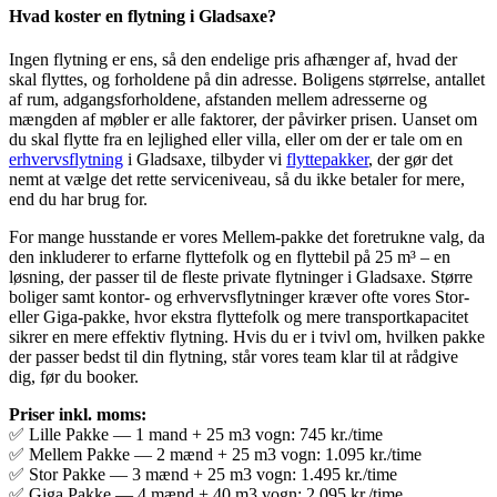
Hvad koster en flytning i Gladsaxe?
Ingen flytning er ens, så den endelige pris afhænger af, hvad der
skal flyttes, og forholdene på din adresse. Boligens størrelse, antallet
af rum, adgangsforholdene, afstanden mellem adresserne og
mængden af ​​møbler er alle faktorer, der påvirker prisen. Uanset om
du skal flytte fra en lejlighed eller villa, eller om der er tale om en
erhvervsflytning
i Gladsaxe, tilbyder vi
flyttepakker
, der gør det
nemt at vælge det rette serviceniveau, så du ikke betaler for mere,
end du har brug for.
For mange husstande er vores Mellem-pakke det foretrukne valg, da
den inkluderer to erfarne flyttefolk og en flyttebil på 25 m³ – en
løsning, der passer til de fleste private flytninger i Gladsaxe. Større
boliger samt kontor- og erhvervsflytninger kræver ofte vores Stor-
eller Giga-pakke, hvor ekstra flyttefolk og mere transportkapacitet
sikrer en mere effektiv flytning. Hvis du er i tvivl om, hvilken pakke
der passer bedst til din flytning, står vores team klar til at rådgive
dig, før du booker.
Priser inkl. moms:
✅ Lille Pakke — 1 mand + 25 m3 vogn: 745 kr./time
✅ Mellem Pakke — 2 mænd + 25 m3 vogn: 1.095 kr./time
✅ Stor Pakke — 3 mænd + 25 m3 vogn: 1.495 kr./time
✅ Giga Pakke — 4 mænd + 40 m3 vogn: 2.095 kr./time