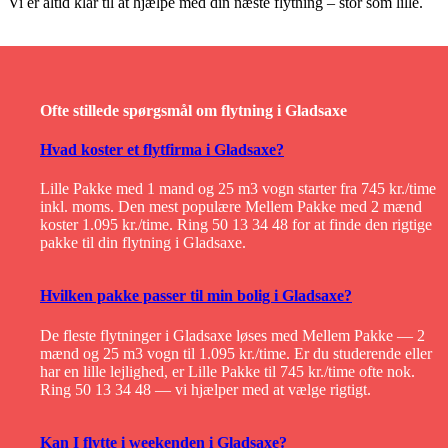
Vi er altid klar til at hjælpe med din næste flytning – stor som lille.
Ofte stillede spørgsmål om flytning i Gladsaxe
Hvad koster et flytfirma i Gladsaxe?
Lille Pakke med 1 mand og 25 m3 vogn starter fra 745 kr./time
inkl. moms. Den mest populære Mellem Pakke med 2 mænd
koster 1.095 kr./time. Ring 50 13 34 48 for at finde den rigtige
pakke til din flytning i Gladsaxe.
Hvilken pakke passer til min bolig i Gladsaxe?
De fleste flytninger i Gladsaxe løses med Mellem Pakke — 2
mænd og 25 m3 vogn til 1.095 kr./time. Er du studerende eller
har en lille lejlighed, er Lille Pakke til 745 kr./time ofte nok.
Ring 50 13 34 48 — vi hjælper med at vælge rigtigt.
Kan I flytte i weekenden i Gladsaxe?