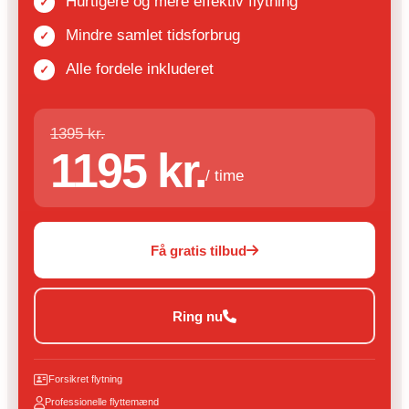
Hurtigere og mere effektiv flytning
Mindre samlet tidsforbrug
Alle fordele inkluderet
1395 kr.
1195 kr.
/ time
Få gratis tilbud
Ring nu
Forsikret flytning
Professionelle flyttemænd