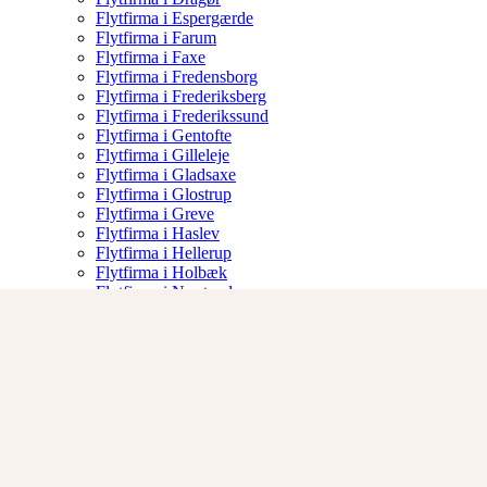
Flytfirma i Espergærde
Flytfirma i Farum
Flytfirma i Faxe
Flytfirma i Fredensborg
Flytfirma i Frederiksberg
Flytfirma i Frederikssund
Flytfirma i Gentofte
Flytfirma i Gilleleje
Flytfirma i Gladsaxe
Flytfirma i Glostrup
Flytfirma i Greve
Flytfirma i Haslev
Flytfirma i Hellerup
Flytfirma i Holbæk
Flytfirma i Næstved
Flytfirma i Nykøbing Sj
Flytfirma i Albertslund
Om os
Vilkår
Kontakt
Skade Rapport
50 13 34 48
Åbningstider 07:00-17:00