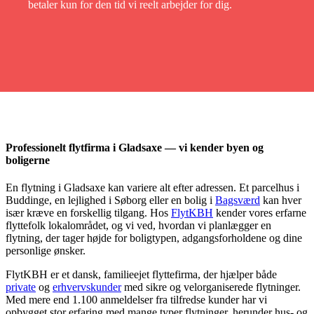
betaler kun for den tid vi reelt arbejder for dig.
Professionelt flytfirma i Gladsaxe — vi kender byen og
boligerne
En flytning i Gladsaxe kan variere alt efter adressen. Et parcelhus i
Buddinge, en lejlighed i Søborg eller en bolig i
Bagsværd
kan hver
især kræve en forskellig tilgang. Hos
FlytKBH
kender vores erfarne
flyttefolk lokalområdet, og vi ved, hvordan vi planlægger en
flytning, der tager højde for boligtypen, adgangsforholdene og dine
personlige ønsker.
FlytKBH er et dansk, familieejet flyttefirma, der hjælper både
private
og
erhvervskunder
med sikre og velorganiserede flytninger.
Med mere end 1.100 anmeldelser fra tilfredse kunder har vi
opbygget stor erfaring med mange typer flytninger, herunder hus- og