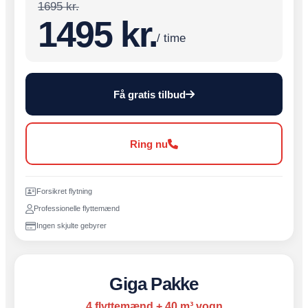
1695 kr.
1495 kr.
/ time
Få gratis tilbud
Ring nu
Forsikret flytning
Professionelle flyttemænd
Ingen skjulte gebyrer
Giga Pakke
4 flyttemænd + 40 m³ vogn