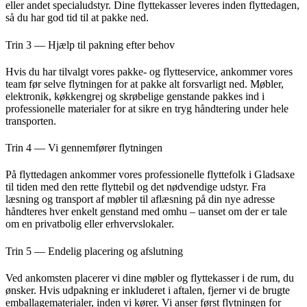
eller andet specialudstyr. Dine flyttekasser leveres inden flyttedagen,
så du har god tid til at pakke ned.
Trin 3 — Hjælp til pakning efter behov
Hvis du har tilvalgt vores pakke- og flytteservice, ankommer vores
team før selve flytningen for at pakke alt forsvarligt ned. Møbler,
elektronik, køkkengrej og skrøbelige genstande pakkes ind i
professionelle materialer for at sikre en tryg håndtering under hele
transporten.
Trin 4 — Vi gennemfører flytningen
På flyttedagen ankommer vores professionelle flyttefolk i Gladsaxe
til tiden med den rette flyttebil og det nødvendige udstyr. Fra
læsning og transport af møbler til aflæsning på din nye adresse
håndteres hver enkelt genstand med omhu – uanset om der er tale
om en privatbolig eller erhvervslokaler.
Trin 5 — Endelig placering og afslutning
Ved ankomsten placerer vi dine møbler og flyttekasser i de rum, du
ønsker. Hvis udpakning er inkluderet i aftalen, fjerner vi de brugte
emballagematerialer, inden vi kører. Vi anser først flytningen for