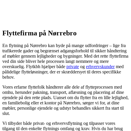
Flyttefirma på Nørrebro
En flytning på Nørrebro kan byde på mange udfordringer – lige fra
trafikerede gader og begrænset adgangsforhold til sikker håndtering
af møbler gennem lejligheder og bygninger. Med det rette flyttefirma
ved din side bliver hele processen langt nemmere og mere
overskuelig. Flytkbh hjælper både
private
og
erhvervskunder
med
pålidelige flytteløsninger, der er skræddersyet til deres specifikke
behov.
Vores erfarne flyttefolk håndterer alle dele af flytteprocessen med
omhu, herunder pakning, transport, aflæsning og placering af dine
ejendele på den rette plads. Uanset om du flytter fra en lille lejlighed,
en familiebolig eller et kontor på Nørrebro, sørger vi for, at dine
møbler, personlige ejendele og udstyr behandles sikkert fra start til
slut.
Vi tilbyder både privat- og erhvervsflytning og tilpasser vores
tilgang til den enkelte flytnings omfang og krav. Hvis du har brug