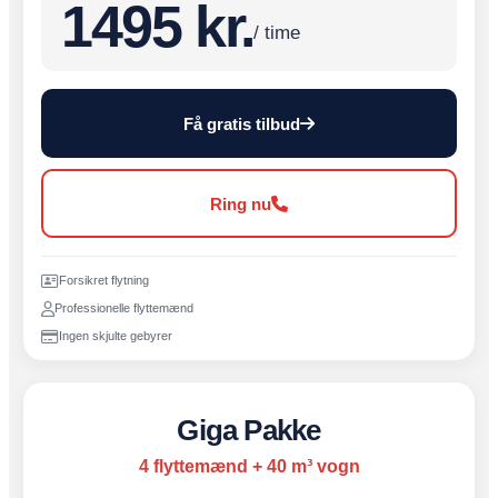
1495 kr.
/ time
Få gratis tilbud
Ring nu
Forsikret flytning
Professionelle flyttemænd
Ingen skjulte gebyrer
Giga Pakke
4 flyttemænd + 40 m³ vogn