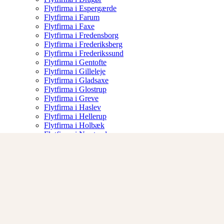
Flytfirma i Espergærde
Flytfirma i Farum
Flytfirma i Faxe
Flytfirma i Fredensborg
Flytfirma i Frederiksberg
Flytfirma i Frederikssund
Flytfirma i Gentofte
Flytfirma i Gilleleje
Flytfirma i Gladsaxe
Flytfirma i Glostrup
Flytfirma i Greve
Flytfirma i Haslev
Flytfirma i Hellerup
Flytfirma i Holbæk
Flytfirma i Næstved
Flytfirma i Nykøbing Sj
Flytfirma i Albertslund
Om os
Vilkår
Kontakt
Skade Rapport
50 13 34 48
Åbningstider 07:00-17:00