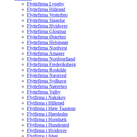
Flyttefirma Lyngby
Flyttefirma Hillerød
Flyttefirma Vesterbro
Flyttefirma Slagelse
Flyttefirma Hvidovre
Flyttefirma Glostrup
Flyttefirma Østerbro
Flyttefirma Helsingør
Flyttefirma Nordvest
Flyttefirma Amager
Flyttefirma Nordsjælland
Flyttefirma Frederiksberg
Flyttefirma Roskilde
Flyttefirma Næstved
Flyttefirma Sydhavn
Flyttefirma Nørrebro
Flyttefirma Valby
Flytfirma i Nakskov
Flytfirma i Hillerød
Flytfirma i Høje Taastrup
Flytfirma i Hørsholm
Flytfirma i Hornbæk
Flytfirma i Hundested
Flytfirma i Hvidovre
Flytfirma i Ishøj