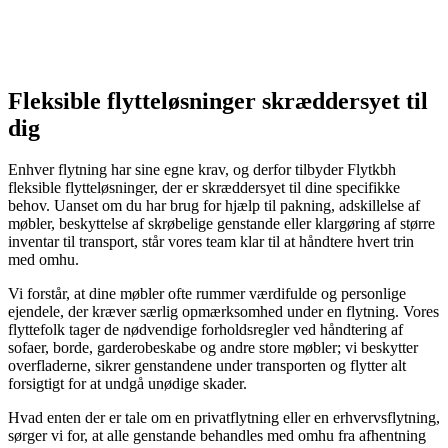
Fleksible flytteløsninger skræddersyet til
dig
Enhver flytning har sine egne krav, og derfor tilbyder Flytkbh
fleksible flytteløsninger, der er skræddersyet til dine specifikke
behov. Uanset om du har brug for hjælp til pakning, adskillelse af
møbler, beskyttelse af skrøbelige genstande eller klargøring af større
inventar til transport, står vores team klar til at håndtere hvert trin
med omhu.
Vi forstår, at dine møbler ofte rummer værdifulde og personlige
ejendele, der kræver særlig opmærksomhed under en flytning. Vores
flyttefolk tager de nødvendige forholdsregler ved håndtering af
sofaer, borde, garderobeskabe og andre store møbler; vi beskytter
overfladerne, sikrer genstandene under transporten og flytter alt
forsigtigt for at undgå unødige skader.
Hvad enten der er tale om en privatflytning eller en erhvervsflytning,
sørger vi for, at alle genstande behandles med omhu fra afhentning