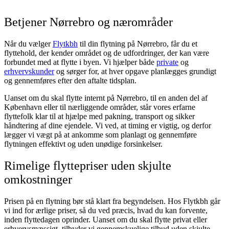
Betjener Nørrebro og nærområder
Når du vælger
Flytkbh
til din flytning på Nørrebro, får du et
flyttehold, der kender området og de udfordringer, der kan være
forbundet med at flytte i byen. Vi hjælper både
private
og
erhvervskunder
og sørger for, at hver opgave planlægges grundigt
og gennemføres efter den aftalte tidsplan.
Uanset om du skal flytte internt på Nørrebro, til en anden del af
København eller til nærliggende områder, står vores erfarne
flyttefolk klar til at hjælpe med pakning, transport og sikker
håndtering af dine ejendele. Vi ved, at timing er vigtig, og derfor
lægger vi vægt på at ankomme som planlagt og gennemføre
flytningen effektivt og uden unødige forsinkelser.
Rimelige flyttepriser uden skjulte
omkostninger
Prisen på en flytning bør stå klart fra begyndelsen. Hos Flytkbh går
vi ind for ærlige priser, så du ved præcis, hvad du kan forvente,
inden flyttedagen oprinder. Uanset om du skal flytte privat eller
erhvervsmæssigt, tilbyder vi gennemskuelige tilbud uden skjulte