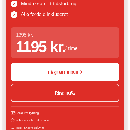
Mindre samlet tidsforbrug
Alle fordele inkluderet
1395 kr.
1195 kr.
/ time
Få gratis tilbud
Ring nu
Forsikret flytning
Professionelle flyttemænd
Ingen skjulte gebyrer