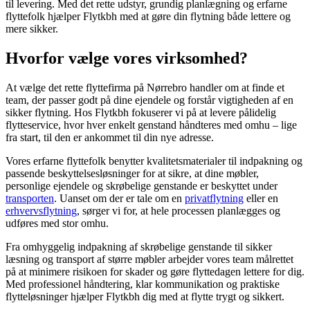
til levering. Med det rette udstyr, grundig planlægning og erfarne
flyttefolk hjælper Flytkbh med at gøre din flytning både lettere og
mere sikker.
Hvorfor vælge vores virksomhed?
At vælge det rette flyttefirma på Nørrebro handler om at finde et
team, der passer godt på dine ejendele og forstår vigtigheden af ​​en
sikker flytning. Hos Flytkbh fokuserer vi på at levere pålidelig
flytteservice, hvor hver enkelt genstand håndteres med omhu – lige
fra start, til den er ankommet til din nye adresse.
Vores erfarne flyttefolk benytter kvalitetsmaterialer til indpakning og
passende beskyttelsesløsninger for at sikre, at dine møbler,
personlige ejendele og skrøbelige genstande er beskyttet under
transporten
. Uanset om der er tale om en
privatflytning
eller en
erhvervsflytning
, sørger vi for, at hele processen planlægges og
udføres med stor omhu.
Fra omhyggelig indpakning af skrøbelige genstande til sikker
læsning og transport af større møbler arbejder vores team målrettet
på at minimere risikoen for skader og gøre flyttedagen lettere for dig.
Med professionel håndtering, klar kommunikation og praktiske
flytteløsninger hjælper Flytkbh dig med at flytte trygt og sikkert.