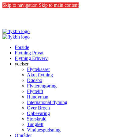
Skip to navigation
Skip to main content
COVID-19:
Vi følger sundhedsstyrelsens anbefalinger - Vi
beskytter både kunder og vores medarbejdere.
Forside
Flytning Privat
Flytning Erhverv
ydelser
Flyttekasser
Akut flytning
Dødsbo
Flytterengøring
Flyttelift
Handyman
International flytning
Over Broen
Opbevaring
Storskrald
Tungløft
Vinduespudsning
Områder