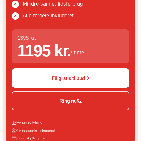
Mindre samlet tidsforbrug
Alle fordele inkluderet
1395 kr.
1195 kr.
/ time
Få gratis tilbud
Ring nu
Forsikret flytning
Professionelle flyttemænd
Ingen skjulte gebyrer