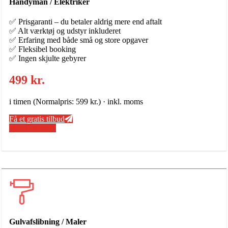
Handyman / Elektriker
✅ Prisgaranti – du betaler aldrig mere end aftalt
✅ Alt værktøj og udstyr inkluderet
✅ Erfaring med både små og store opgaver
✅ Fleksibel booking
✅ Ingen skjulte gebyrer
499 kr.
i timen (Normalpris: 599 kr.) · inkl. moms
Få et gratis tilbud
50 13 34 48
Gulvafslibning / Maler