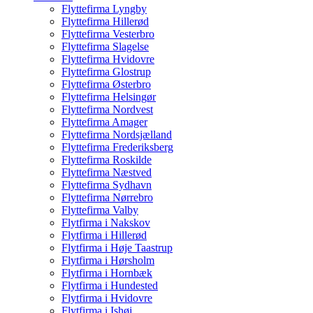
Flyttefirma Lyngby
Flyttefirma Hillerød
Flyttefirma Vesterbro
Flyttefirma Slagelse
Flyttefirma Hvidovre
Flyttefirma Glostrup
Flyttefirma Østerbro
Flyttefirma Helsingør
Flyttefirma Nordvest
Flyttefirma Amager
Flyttefirma Nordsjælland
Flyttefirma Frederiksberg
Flyttefirma Roskilde
Flyttefirma Næstved
Flyttefirma Sydhavn
Flyttefirma Nørrebro
Flyttefirma Valby
Flytfirma i Nakskov
Flytfirma i Hillerød
Flytfirma i Høje Taastrup
Flytfirma i Hørsholm
Flytfirma i Hornbæk
Flytfirma i Hundested
Flytfirma i Hvidovre
Flytfirma i Ishøj