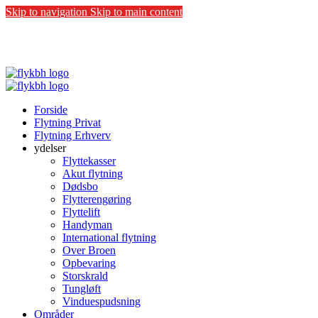
Skip to navigation
Skip to main content
COVID-19:
Vi følger sundhedsstyrelsens anbefalinger - Vi
beskytter både kunder og vores medarbejdere.
Forside
Flytning Privat
Flytning Erhverv
ydelser
Flyttekasser
Akut flytning
Dødsbo
Flytterengøring
Flyttelift
Handyman
International flytning
Over Broen
Opbevaring
Storskrald
Tungløft
Vinduespudsning
Områder