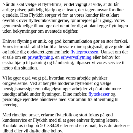
Når du skal vælge et flyttefirma, er det vigtigt at vide, at du får
ærlige priser, pålidelig hjælp og et team, der tager ansvar for dine
ejendele. Hos Flytkbh sørger vi for, at vores kunder får et klart
overblik over flytteomkostningerne, før arbejdet går i gang. Vores
gennemskuelige tilbud gør det nemt for dig at planlægge flytningen
uden bekymringer om uventede udgifter.
Enhver flytning er unik, og god kommunikation gør en stor forskel.
Vores team står altid klar til at besvare dine spørgsmål, give gode råd
og holde dig opdateret gennem hele
flytteprocessen
. Uanset om der
er tale om en
privatflytning
, en
erhvervsflytning
eller behov for
ekstra hjælp til pakning og håndtering, tilpasser vi vores service til
netop din situation.
Vi lægger også vægt på, hvordan vores arbejde påvirker
omgivelserne. Ved at benytte moderne flyttebiler og vælge
hensigtsmæssige emballageløsninger arbejder vi på at minimere
unødigt affald under flytningen. Dine møbler,
flyttekasser
og
personlige ejendele håndteres med stor omhu fra afhentning til
levering.
Med rimelige priser, erfarne flyttefolk og stort fokus på god
kundeservice er Flytkbh med til at gøre enhver flytning lettere.
Kontakt os i dag på 50133448 eller send en e-mail, hvis du ønsker et
tilbud eller vil drøfte dine behov.