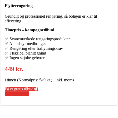
Flytterengøring
Grundig og professionel rengøring, så boligen er klar til
aflevering.
Timepris – kampagnetilbud
✅ Svanemærkede rengøringsprodukter
✅ Alt udstyr medbringes
✅ Rengøring efter fraflytningskrav
✅ Fleksibel planlægning
✅ Ingen skjulte gebyrer
449 kr.
i timen (Normalpris: 549 kr.) · inkl. moms
Få et gratis tilbud
50 13 34 48