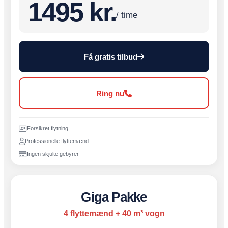
1495 kr.
/ time
Få gratis tilbud
Ring nu
Forsikret flytning
Professionelle flyttemænd
Ingen skjulte gebyrer
Giga Pakke
4 flyttemænd + 40 m³ vogn