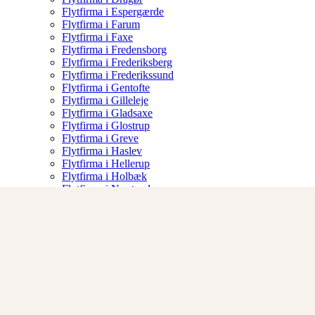
Flytfirma i Espergærde
Flytfirma i Farum
Flytfirma i Faxe
Flytfirma i Fredensborg
Flytfirma i Frederiksberg
Flytfirma i Frederikssund
Flytfirma i Gentofte
Flytfirma i Gilleleje
Flytfirma i Gladsaxe
Flytfirma i Glostrup
Flytfirma i Greve
Flytfirma i Haslev
Flytfirma i Hellerup
Flytfirma i Holbæk
Flytfirma i Næstved
Flytfirma i Nykøbing Sj
Flytfirma i Albertslund
Om os
Vilkår
Kontakt
Skade Rapport
50 13 34 48
Åbningstider 07:00-17:00