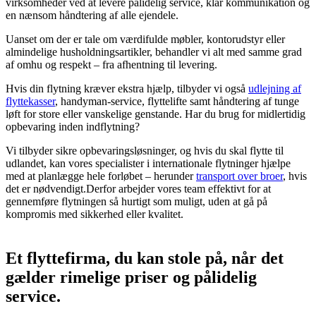
virksomheder ved at levere pålidelig service, klar kommunikation og
en nænsom håndtering af alle ejendele.
Uanset om der er tale om værdifulde møbler, kontorudstyr eller
almindelige husholdningsartikler, behandler vi alt med samme grad
af omhu og respekt – fra afhentning til levering.
Hvis din flytning kræver ekstra hjælp, tilbyder vi også
udlejning af
flyttekasser
, handyman-service, flyttelifte samt håndtering af tunge
løft for store eller vanskelige genstande. Har du brug for midlertidig
opbevaring inden indflytning?
Vi tilbyder sikre opbevaringsløsninger, og hvis du skal flytte til
udlandet, kan vores specialister i internationale flytninger hjælpe
med at planlægge hele forløbet – herunder
transport over broer
, hvis
det er nødvendigt.
Derfor arbejder vores team effektivt for at
gennemføre flytningen så hurtigt som muligt, uden at gå på
kompromis med sikkerhed eller kvalitet.
Et flyttefirma, du kan stole på, når det
gælder rimelige priser og pålidelig
service.