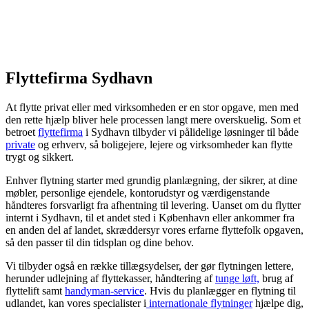
Flyttefirma Sydhavn
At flytte privat eller med virksomheden er en stor opgave, men med
den rette hjælp bliver hele processen langt mere overskuelig. Som et
betroet
flyttefirma
i Sydhavn tilbyder vi pålidelige løsninger til både
private
og erhverv, så boligejere, lejere og virksomheder kan flytte
trygt og sikkert.
Enhver flytning starter med grundig planlægning, der sikrer, at dine
møbler, personlige ejendele, kontorudstyr og værdigenstande
håndteres forsvarligt fra afhentning til levering. Uanset om du flytter
internt i Sydhavn, til et andet sted i København eller ankommer fra
en anden del af landet, skræddersyr vores erfarne flyttefolk opgaven,
så den passer til din tidsplan og dine behov.
Vi tilbyder også en række tillægsydelser, der gør flytningen lettere,
herunder udlejning af flyttekasser, håndtering af
tunge løft,
brug af
flyttelift samt
handyman-service
. Hvis du planlægger en flytning til
udlandet, kan vores specialister i
internationale flytninger
hjælpe dig,