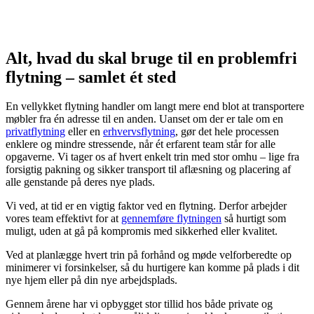
Alt, hvad du skal bruge til en problemfri
flytning – samlet ét sted
En vellykket flytning handler om langt mere end blot at transportere
møbler fra én adresse til en anden. Uanset om der er tale om en
privatflytning
eller en
erhvervsflytning
, gør det hele processen
enklere og mindre stressende, når ét erfarent team står for alle
opgaverne. Vi tager os af hvert enkelt trin med stor omhu – lige fra
forsigtig pakning og sikker transport til aflæsning og placering af
alle genstande på deres nye plads.
Vi ved, at tid er en vigtig faktor ved en flytning. Derfor arbejder
vores team effektivt for at
gennemføre flytningen
så hurtigt som
muligt, uden at gå på kompromis med sikkerhed eller kvalitet.
Ved at planlægge hvert trin på forhånd og møde velforberedte op
minimerer vi forsinkelser, så du hurtigere kan komme på plads i dit
nye hjem eller på din nye arbejdsplads.
Gennem årene har vi opbygget stor tillid hos både private og